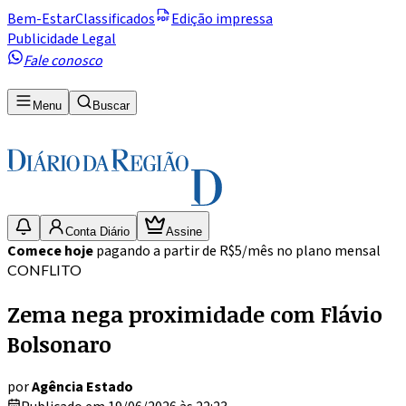
Bem-Estar
Classificados
Edição impressa
Publicidade Legal
Fale conosco
Menu
Buscar
Conta Diário
Assine
Comece hoje
pagando a partir de R$5/mês no plano mensal
CONFLITO
Zema nega proximidade com Flávio
Bolsonaro
por
Agência Estado