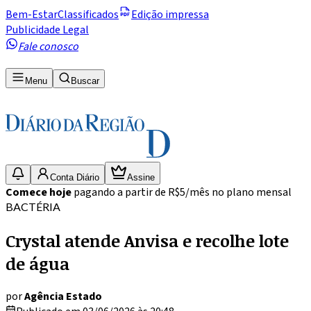
Bem-Estar
Classificados
Edição impressa
Publicidade Legal
Fale conosco
Menu
Buscar
Conta Diário
Assine
Comece hoje
pagando a partir de R$5/mês no plano mensal
BACTÉRIA
Crystal atende Anvisa e recolhe lote
de água
por
Agência Estado