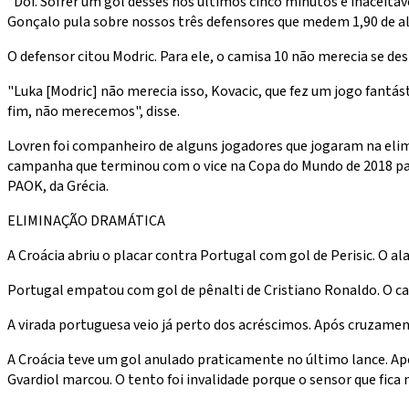
"Dói. Sofrer um gol desses nos últimos cinco minutos é inaceitá
Gonçalo pula sobre nossos três defensores que medem 1,90 de al
O defensor citou Modric. Para ele, o camisa 10 não merecia se d
"Luka [Modric] não merecia isso, Kovacic, que fez um jogo fantá
fim, não merecemos", disse.
Lovren foi companheiro de alguns jogadores que jogaram na elimin
campanha que terminou com o vice na Copa do Mundo de 2018 para
PAOK, da Grécia.
ELIMINAÇÃO DRAMÁTICA
A Croácia abriu o placar contra Portugal com gol de Perisic. O ala
Portugal empatou com gol de pênalti de Cristiano Ronaldo. O cami
A virada portuguesa veio já perto dos acréscimos. Após cruzam
A Croácia teve um gol anulado praticamente no último lance. Apó
Gvardiol marcou. O tento foi invalidade porque o sensor que fic