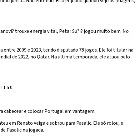
lou junto... Não entendo. Fico enjoado quando vejo as imagens,
anovi? trouxe energia vital, Petar Su?i? jogou muito bem. No
entre 2009 e 2023, tendo disputado 78 jogos. Ele foi titular na
ndial de 2022, no Qatar. Na última temporada, ele atuou pelo
 1 a 0.
ra cabecear e colocar Portugal em vantagem.
eu em Renato Veiga e sobrou para Pasalic. Ele só rolou, e
de Pasalic na jogada.