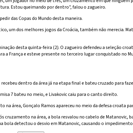
vel, um jogador no meio de três, um cruzamento em que ninguém pu
tura. Estou queimando por dentro", falou o zagueiro.
espedir das Copas do Mundo desta maneira.
stico, um dos melhores jogos da Croácia, também não merecia. Mat
ação desta quinta-feira (2). O zagueiro defendeu a seleção croata 
 a França e esteve presente no terceiro lugar conquistado no Mu
 recebeu dentro da área já na etapa final e bateu cruzado para fazer
sa 7 bateu no meio, e Livakovic caiu para o canto direito.
ento na área, Gonçalo Ramos apareceu no meio da defesa croata pa
s cruzamento na área, a bola resvalou no cabelo de Matanovic, bat
a na bola detectou o desvio em Matanovic, causando o impedimento 