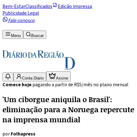
Bem-Estar
Classificados
Edição impressa
Publicidade Legal
Fale conosco
Menu
Buscar
Conta Diário
Assine
Comece hoje
pagando a partir de R$5/mês no plano mensal
'Um ciborgue aniquila o Brasil':
eliminação para a Noruega repercute
na imprensa mundial
por
Folhapress