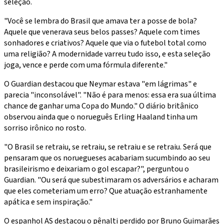
seleção.
"Você se lembra do Brasil que amava ter a posse de bola?
Aquele que venerava seus belos passes? Aquele com times
sonhadores e criativos? Aquele que via o futebol total como
uma religião? A modernidade varreu tudo isso, e esta seleção
joga, vence e perde com uma fórmula diferente."
O Guardian destacou que Neymar estava "em lágrimas" e
parecia "inconsolável". "Não é para menos: essa era sua última
chance de ganhar uma Copa do Mundo." O diário britânico
observou ainda que o norueguês Erling Haaland tinha um
sorriso irônico no rosto.
"O Brasil se retraiu, se retraiu, se retraiu e se retraiu. Será que
pensaram que os noruegueses acabariam sucumbindo ao seu
brasileirismo e deixariam o gol escapar?", perguntou o
Guardian. "Ou será que subestimaram os adversários e acharam
que eles cometeriam um erro? Que atuação estranhamente
apática e sem inspiração."
O espanhol AS destacou o pênalti perdido por Bruno Guimarães