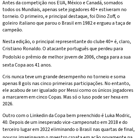
Antes da competição nos EUA, México e Canadá, somados
todos os Mundiais, apenas sete jogadores 40+ estiveram no
torneio. O primeiro, e principal destaque, foi Dino Zoff, o
goleiro italiano que parou o Brasil em 1982 e ergueu a taça de
campeão.
Nesta edição, o principal representante do clube 40+ é, claro,
Cristiano Ronaldo. O atacante português que perdeu para
Podolski o prêmio de melhor jovem de 2006, chega para a sua
sexta Copa aos 41 anos.
Cris nunca teve um grande desempenho no torneio e soma
apenas 8 gols nas cinco primeiras participações. No entanto,
ele acabou de ser igualado por Messi como os únicos jogadores
a marcarem em cinco Copas. Mas só o luso pode ser hexa em
2026.
Outro com o Linkedin da Copa bem preenchido é Luka Modric,
40. Depois de um inesperado vice-campeonato em 2018 e do
terceiro lugar em 2022 eliminando o Brasil nas quartas de final,
poucos imaginavam o maestro croata em ação novamente na