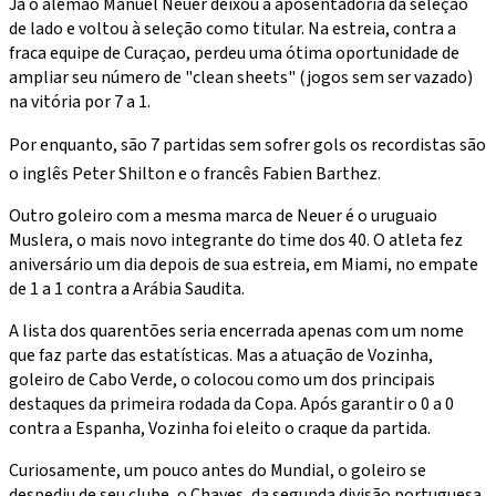
Já o alemão Manuel Neuer deixou a aposentadoria da seleção
de lado e voltou à seleção como titular. Na estreia, contra a
fraca equipe de Curaçao, perdeu uma ótima oportunidade de
ampliar seu número de "clean sheets" (jogos sem ser vazado)
na vitória por 7 a 1.
Por enquanto, são 7 partidas sem sofrer gols os recordistas são
o inglês Peter Shilton e o francês Fabien Barthez.
Outro goleiro com a mesma marca de Neuer é o uruguaio
Muslera, o mais novo integrante do time dos 40. O atleta fez
aniversário um dia depois de sua estreia, em Miami, no empate
de 1 a 1 contra a Arábia Saudita.
A lista dos quarentões seria encerrada apenas com um nome
que faz parte das estatísticas. Mas a atuação de Vozinha,
goleiro de Cabo Verde, o colocou como um dos principais
destaques da primeira rodada da Copa. Após garantir o 0 a 0
contra a Espanha, Vozinha foi eleito o craque da partida.
Curiosamente, um pouco antes do Mundial, o goleiro se
despediu de seu clube, o Chaves, da segunda divisão portuguesa.