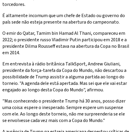
torcedores.
É altamente incomum que um chefe de Estado ou governo do
país sede não esteja presente na abertura do campeonato.
O emir do Qatar, Tamim bin Hamad Al Thani, compareceu em
2022; o presidente russo Vladimir Putin participou em 2018 e a
presidente Dilma Rousseff estava na abertura da Copa no Brasil
em 2014.
Em entrevista à rádio britânica TalkSport, Andrew Giuliani,
presidente da força-tarefa da Copa do Mundo, não descartou a
possibilidade de Trump assistir a alguma partida ao longo do
torneio. "A agenda dele está apertada. Mas sei que ele vai estar
engajado ao longo desta Copa do Mundo", afirmou.
"Mas conhecendo o presidente Trump há 30 anos, posso dizer
uma coisa: espere o inesperado. Sempre espere um suspense
com ele. Ao longo deste torneio, não me surpreenderia se ele
se envolvesse cada vez mais com a Copa do Mundo."
A ausência de Trump na estreia americana despertou críticas de