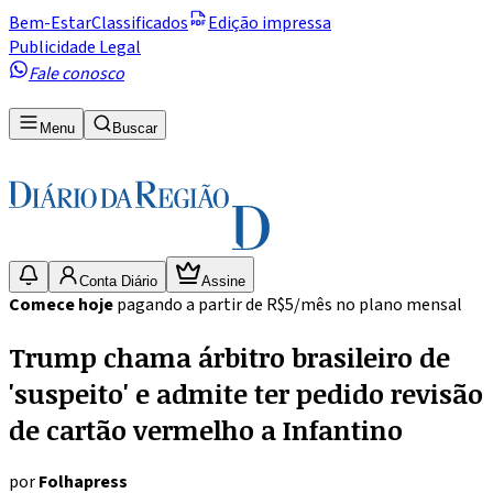
Bem-Estar
Classificados
Edição impressa
Publicidade Legal
Fale conosco
Menu
Buscar
Conta Diário
Assine
Comece hoje
pagando a partir de R$5/mês no plano mensal
Trump chama árbitro brasileiro de
'suspeito' e admite ter pedido revisão
de cartão vermelho a Infantino
por
Folhapress