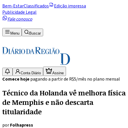
Bem-Estar
Classificados
Edição impressa
Publicidade Legal
Fale conosco
Menu
Buscar
Conta Diário
Assine
Comece hoje
pagando a partir de R$5/mês no plano mensal
Técnico da Holanda vê melhora física
de Memphis e não descarta
titularidade
por
Folhapress