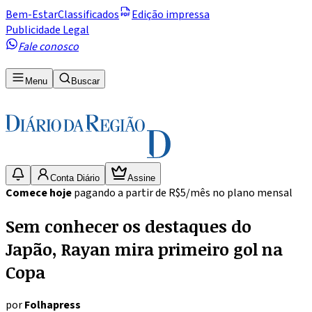
Bem-Estar
Classificados
Edição impressa
Publicidade Legal
Fale conosco
Menu
Buscar
Conta Diário
Assine
Comece hoje
pagando a partir de R$5/mês no plano mensal
Sem conhecer os destaques do
Japão, Rayan mira primeiro gol na
Copa
por
Folhapress