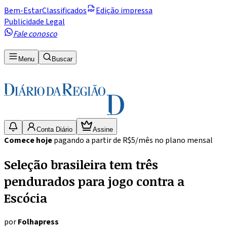
Bem-Estar
Classificados
Edição impressa
Publicidade Legal
Fale conosco
Menu
Buscar
Conta Diário
Assine
Comece hoje
pagando a partir de R$5/mês no plano mensal
Seleção brasileira tem três
pendurados para jogo contra a
Escócia
por
Folhapress