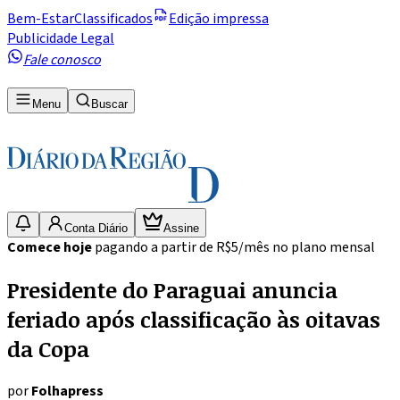
Bem-Estar
Classificados
Edição impressa
Publicidade Legal
Fale conosco
Menu
Buscar
Conta Diário
Assine
Comece hoje
pagando a partir de R$5/mês no plano mensal
Presidente do Paraguai anuncia
feriado após classificação às oitavas
da Copa
por
Folhapress