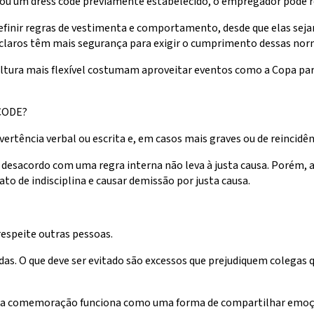
ou um dress code previamente estabelecido, o empregador pode re
finir regras de vestimenta e comportamento, desde que elas seja
claros têm mais segurança para exigir o cumprimento dessas nor
ultura mais flexível costumam aproveitar eventos como a Copa para
CODE?
tência verbal ou escrita e, em casos mais graves ou de reincidênc
m desacordo com uma regra interna não leva à justa causa. Porém,
o de indisciplina e causar demissão por justa causa.
espeite outras pessoas.
s. O que deve ser evitado são excessos que prejudiquem colegas 
za, a comemoração funciona como uma forma de compartilhar emoç