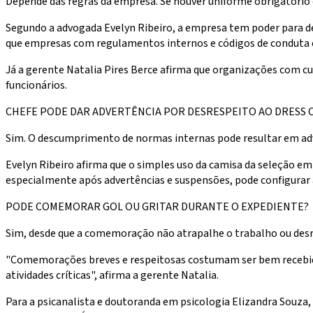
Depende das regras da empresa. Se houver uniforme obrigatório 
Segundo a advogada Evelyn Ribeiro, a empresa tem poder para de
que empresas com regulamentos internos e códigos de conduta 
Já a gerente Natalia Pires Berce afirma que organizações com c
funcionários.
CHEFE PODE DAR ADVERTÊNCIA POR DESRESPEITO AO DRESS 
Sim. O descumprimento de normas internas pode resultar em adver
Evelyn Ribeiro afirma que o simples uso da camisa da seleção e
especialmente após advertências e suspensões, pode configurar at
PODE COMEMORAR GOL OU GRITAR DURANTE O EXPEDIENTE?
Sim, desde que a comemoração não atrapalhe o trabalho ou desr
"Comemorações breves e respeitosas costumam ser bem recebida
atividades críticas", afirma a gerente Natalia.
Para a psicanalista e doutoranda em psicologia Elizandra Sou