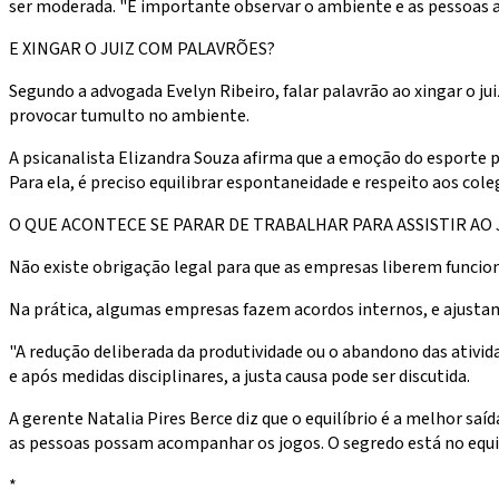
ser moderada. "É importante observar o ambiente e as pessoas a
E XINGAR O JUIZ COM PALAVRÕES?
Segundo a advogada Evelyn Ribeiro, falar palavrão ao xingar o jui
provocar tumulto no ambiente.
A psicanalista Elizandra Souza afirma que a emoção do esporte 
Para ela, é preciso equilibrar espontaneidade e respeito aos cole
O QUE ACONTECE SE PARAR DE TRABALHAR PARA ASSISTIR AO
Não existe obrigação legal para que as empresas liberem funcion
Na prática, algumas empresas fazem acordos internos, e ajustam
"A redução deliberada da produtividade ou o abandono das ativid
e após medidas disciplinares, a justa causa pode ser discutida.
A gerente Natalia Pires Berce diz que o equilíbrio é a melhor sa
as pessoas possam acompanhar os jogos. O segredo está no equil
*