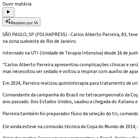
Ouvir matéria
Resumo por IA
SÃO PAULO, SP (FOLHAPRESS) - Carlos Alberto Parreira, 83, teve 
na zona sudoeste do Rio de Janeiro.
Internado na UTI (Unidade de Terapia Intensiva) desde 16 de junh
"Carlos Alberto Parreira apresentou complicações clínicas e será s
mas necessitou ser sedado e voltou a respirar com auxílio de apa
Em 2024, Parreira realizou quimioterapia para tratamento de u
Comandante da campanha do Brasil no tetracampeonato da Copa d
ano passado. Dos Estados Unidos, saudou a chegada do italiano 
Parreira também foi preparador físico da seleção do tri, comanda
Ele ainda esteve na comissão técnica da Copa do Mundo de 2014, em