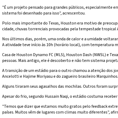
"É um projeto pensado para grandes públicos, especialmente 
sistema foi desenhado para isso", acrescentou.
Polo mais importante do Texas, Houston era motivo de preocupaç
cidade, chuvas torrenciais provocadas pela tempestade tropical
Nos últimos dias, porém, uma onda de calor e a umidade voltaram
A atividade teve início às 10h (horário local), com temperatura m
Casa de Houston Dynamo FC (MLS), Houston Dash (NWSL) e Texas 
pessoas. Mais antigo, ele é descoberto e não tem sistema projeta
A transição de um estádio para o outro chamou a atenção dos jorn
Ancelotti e Hajime Moriyasu e do zagueiro brasileiro Marquinhos
Alguns tiraram seus agasalhos das mochilas. Outros foram surpr
Apesar do frio, segundo Hussain Naqi, o estádio costuma receber 
"Temos que dizer que estamos muito gratos pelo feedback extre
países. Muitos vêm de lugares com climas muito diferentes", af