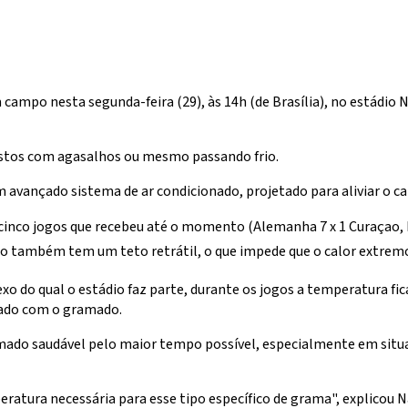
mpo nesta segunda-feira (29), às 14h (de Brasília), no estádio 
vistos com agasalhos ou mesmo passando frio.
avançado sistema de ar condicionado, projetado para aliviar o cal
inco jogos que recebeu até o momento (Alemanha 7 x 1 Curaçao, Po
ádio também tem um teto retrátil, o que impede que o calor extrem
 do qual o estádio faz parte, durante os jogos a temperatura fica
dado com o gramado.
ado saudável pelo maior tempo possível, especialmente em situaçõe
eratura necessária para esse tipo específico de grama", explicou 