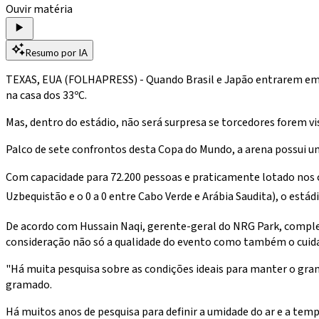
Ouvir matéria
Resumo por IA
TEXAS, EUA (FOLHAPRESS) - Quando Brasil e Japão entrarem em ca
na casa dos 33ºC.
Mas, dentro do estádio, não será surpresa se torcedores forem 
Palco de sete confrontos desta Copa do Mundo, a arena possui um 
Com capacidade para 72.200 pessoas e praticamente lotado nos c
Uzbequistão e o 0 a 0 entre Cabo Verde e Arábia Saudita), o est
De acordo com Hussain Naqi, gerente-geral do NRG Park, complexo
consideração não só a qualidade do evento como também o cui
"Há muita pesquisa sobre as condições ideais para manter o gram
gramado.
Há muitos anos de pesquisa para definir a umidade do ar e a temp