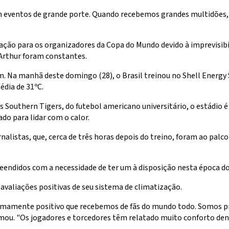
em eventos de grande porte. Quando recebemos grandes multidõe
ão para os organizadores da Copa do Mundo devido à imprevisibil
 Arthur foram constantes.
. Na manhã deste domingo (28), o Brasil treinou no Shell Energy 
édia de 31ºC.
Southern Tigers, do futebol americano universitário, o estádio é
do para lidar com o calor.
alistas, que, cerca de três horas depois do treino, foram ao palc
.
eendidos com a necessidade de ter um à disposição nesta época do
avaliações positivas de seu sistema de climatização.
mamente positivo que recebemos de fãs do mundo todo. Somos pri
irmou. "Os jogadores e torcedores têm relatado muito conforto de