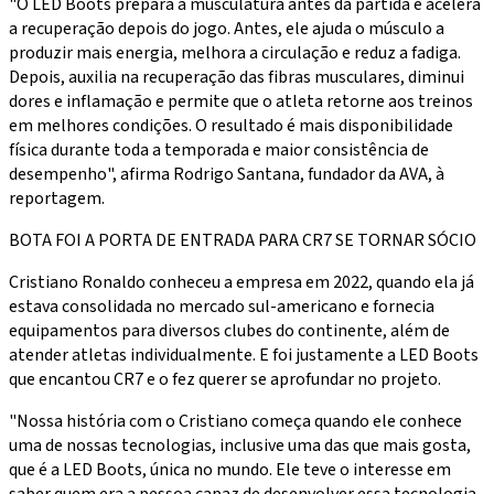
"O LED Boots prepara a musculatura antes da partida e acelera
a recuperação depois do jogo. Antes, ele ajuda o músculo a
produzir mais energia, melhora a circulação e reduz a fadiga.
Depois, auxilia na recuperação das fibras musculares, diminui
dores e inflamação e permite que o atleta retorne aos treinos
em melhores condições. O resultado é mais disponibilidade
física durante toda a temporada e maior consistência de
desempenho", afirma Rodrigo Santana, fundador da AVA, à
reportagem.
BOTA FOI A PORTA DE ENTRADA PARA CR7 SE TORNAR SÓCIO
Cristiano Ronaldo conheceu a empresa em 2022, quando ela já
estava consolidada no mercado sul-americano e fornecia
equipamentos para diversos clubes do continente, além de
atender atletas individualmente. E foi justamente a LED Boots
que encantou CR7 e o fez querer se aprofundar no projeto.
"Nossa história com o Cristiano começa quando ele conhece
uma de nossas tecnologias, inclusive uma das que mais gosta,
que é a LED Boots, única no mundo. Ele teve o interesse em
saber quem era a pessoa capaz de desenvolver essa tecnologia