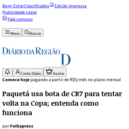
Bem-Estar
Classificados
Edição impressa
Publicidade Legal
Fale conosco
Menu
Buscar
Conta Diário
Assine
Comece hoje
pagando a partir de R$5/mês no plano mensal
Paquetá usa bota de CR7 para tentar
volta na Copa; entenda como
funciona
por
Folhapress