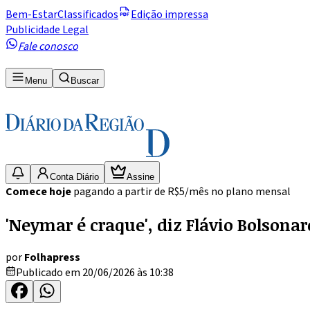
Bem-Estar
Classificados
Edição impressa
Publicidade Legal
Fale conosco
Menu
Buscar
Conta Diário
Assine
Comece hoje
pagando a partir de R$5/mês no plano mensal
'Neymar é craque', diz Flávio Bolsona
por
Folhapress
Publicado em 20/06/2026 às 10:38