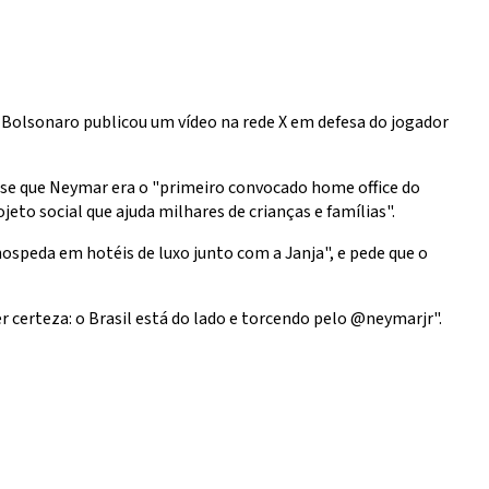
o Bolsonaro publicou um vídeo na rede X em defesa do jogador
sse que Neymar era o "primeiro convocado home office do
to social que ajuda milhares de crianças e famílias".
hospeda em hotéis de luxo junto com a Janja", e pede que o
r certeza: o Brasil está do lado e torcendo pelo @neymarjr".