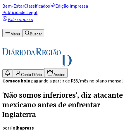
Bem-Estar
Classificados
Edição impressa
Publicidade Legal
Fale conosco
Menu
Buscar
Conta Diário
Assine
Comece hoje
pagando a partir de R$5/mês no plano mensal
'Não somos inferiores', diz atacante
mexicano antes de enfrentar
Inglaterra
por
Folhapress