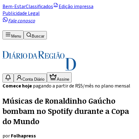
Bem-Estar
Classificados
Edição impressa
Publicidade Legal
Fale conosco
Menu
Buscar
Conta Diário
Assine
Comece hoje
pagando a partir de R$5/mês no plano mensal
Músicas de Ronaldinho Gaúcho
bombam no Spotify durante a Copa
do Mundo
por
Folhapress