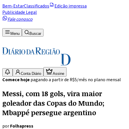
Bem-Estar
Classificados
Edição impressa
Publicidade Legal
Fale conosco
Menu
Buscar
Conta Diário
Assine
Comece hoje
pagando a partir de R$5/mês no plano mensal
Messi, com 18 gols, vira maior
goleador das Copas do Mundo;
Mbappé persegue argentino
por
Folhapress