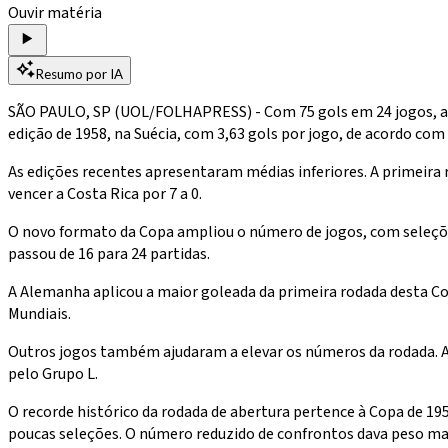
Ouvir matéria
Resumo por IA
SÃO PAULO, SP (UOL/FOLHAPRESS) - Com 75 gols em 24 jogos, a pr
edição de 1958, na Suécia, com 3,63 gols por jogo, de acordo com e
As edições recentes apresentaram médias inferiores. A primeira 
vencer a Costa Rica por 7 a 0.
O novo formato da Copa ampliou o número de jogos, com seleçõe
passou de 16 para 24 partidas.
A Alemanha aplicou a maior goleada da primeira rodada desta Cop
Mundiais.
Outros jogos também ajudaram a elevar os números da rodada. A S
pelo Grupo L.
O recorde histórico da rodada de abertura pertence à Copa de 195
poucas seleções. O número reduzido de confrontos dava peso mai