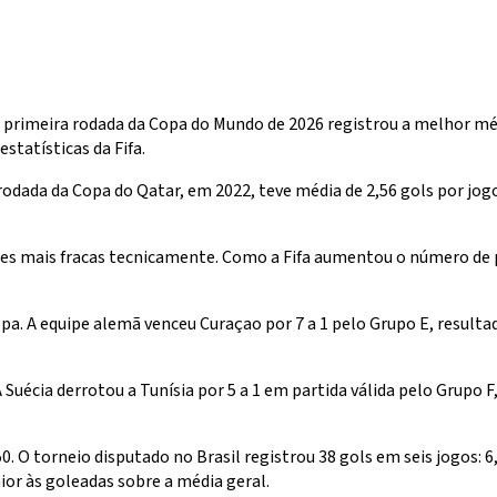
imeira rodada da Copa do Mundo de 2026 registrou a melhor média 
statísticas da Fifa.
rodada da Copa do Qatar, em 2022, teve média de 2,56 gols por jog
s mais fracas tecnicamente. Como a Fifa aumentou o número de pa
a. A equipe alemã venceu Curaçao por 7 a 1 pelo Grupo E, resultad
uécia derrotou a Tunísia por 5 a 1 em partida válida pelo Grupo F
0. O torneio disputado no Brasil registrou 38 gols em seis jogos: 6
or às goleadas sobre a média geral.