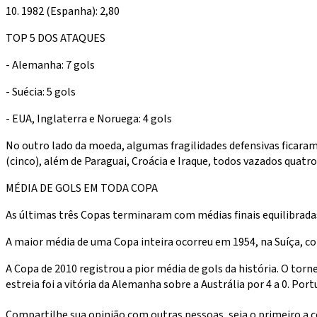
10. 1982 (Espanha): 2,80
TOP 5 DOS ATAQUES
- Alemanha: 7 gols
- Suécia: 5 gols
- EUA, Inglaterra e Noruega: 4 gols
No outro lado da moeda, algumas fragilidades defensivas ficaram
(cinco), além de Paraguai, Croácia e Iraque, todos vazados quatro
MÉDIA DE GOLS EM TODA COPA
As últimas três Copas terminaram com médias finais equilibradas
A maior média de uma Copa inteira ocorreu em 1954, na Suíça, co
A Copa de 2010 registrou a pior média de gols da história. O torn
estreia foi a vitória da Alemanha sobre a Austrália por 4 a 0. Po
Compartilhe sua opinião com outras pessoas, seja o primeiro a