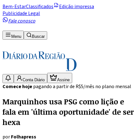
Bem-Estar
Classificados
Edição impressa
Publicidade Legal
Fale conosco
Menu
Buscar
Conta Diário
Assine
Comece hoje
pagando a partir de R$5/mês no plano mensal
Marquinhos usa PSG como lição e
fala em 'última oportunidade' de ser
hexa
por
Folhapress