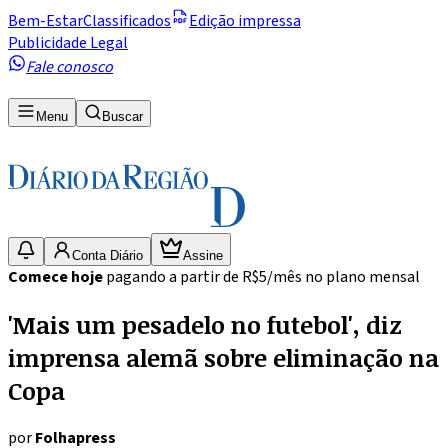
Bem-Estar
Classificados
Edição impressa
Publicidade Legal
Fale conosco
Menu
Buscar
Conta Diário
Assine
Comece hoje
pagando a partir de R$5/mês no plano mensal
'Mais um pesadelo no futebol', diz
imprensa alemã sobre eliminação na
Copa
por
Folhapress