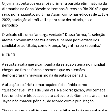
O jornal aponta que essa foi a primeira partida eliminatória da
Alemanha na Copa "desde os tempos áureos do Rio 2014" e que
será, por enquanto, a última. Assim como nas edições de 2018 e
2022, a seleção alemã volta para casa derrotada, diz o
periódico.
O veículo cita uma "amarga verdade". Dessa forma, "a seleção
alemã provavelmente teria sido superada por verdadeiros
candidatos ao título, como França, Argentina ou Espanha."
KICKER
A revista avalia que a campanha da seleção alemã no mundial
chegou ao fim de forma precoce e que os alemães
demonstraram nervosismo na disputa de pênaltis.
A atuação do árbitro marroquino foi definida como
"questionável" mais de uma vez. Na prorrogação, Woltemade
teve um chute bloqueado pelo cotovelo de Gómez na área, mas
Jayed não marcou pênalti, de acordo com a publicação.
"Essa não seria a última vez que o árbitro estaria no centro das