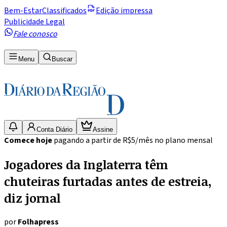
Bem-Estar
Classificados
Edição impressa
Publicidade Legal
Fale conosco
Menu
Buscar
Conta Diário
Assine
Comece hoje
pagando a partir de R$5/mês no plano mensal
Jogadores da Inglaterra têm
chuteiras furtadas antes de estreia,
diz jornal
por
Folhapress