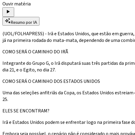
Ouvir matéria
Resumo por IA
(UOL/FOLHAPRESS) - Irã e Estados Unidos, que estão em guerra,
já na primeira rodada do mata-mata, dependendo de uma combina
COMO SERÁ O CAMINHO DO IRÃ
Integrante do Grupo G, o Irã disputará suas três partidas da prim
dia 21, e o Egito, no dia 27.
COMO SERÁ O CAMINHO DOS ESTADOS UNIDOS
Uma das seleções anfitriãs da Copa, os Estados Unidos estreiam e
25.
ELES SE ENCONTRAM?
Irã e Estados Unidos podem se enfrentar logo na primeira fase 
Embora seja possível, o cenário não é considerado o mais prováv