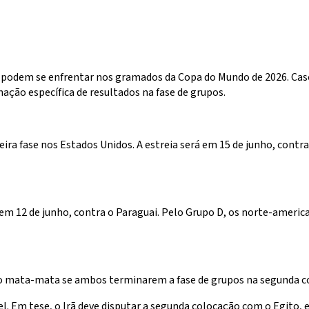
 podem se enfrentar nos gramados da Copa do Mundo de 2026. Cas
ção específica de resultados na fase de grupos.
eira fase nos Estados Unidos. A estreia será em 15 de junho, contr
m 12 de junho, contra o Paraguai. Pelo Grupo D, os norte-americano
do mata-mata se ambos terminarem a fase de grupos na segunda co
el. Em tese, o Irã deve disputar a segunda colocação com o Egito,