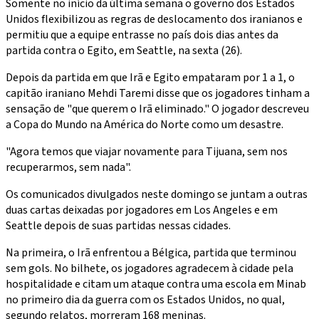
Somente no início da última semana o governo dos Estados
Unidos flexibilizou as regras de deslocamento dos iranianos e
permitiu que a equipe entrasse no país dois dias antes da
partida contra o Egito, em Seattle, na sexta (26).
Depois da partida em que Irã e Egito empataram por 1 a 1, o
capitão iraniano Mehdi Taremi disse que os jogadores tinham a
sensação de "que querem o Irã eliminado." O jogador descreveu
a Copa do Mundo na América do Norte como um desastre.
"Agora temos que viajar novamente para Tijuana, sem nos
recuperarmos, sem nada".
Os comunicados divulgados neste domingo se juntam a outras
duas cartas deixadas por jogadores em Los Angeles e em
Seattle depois de suas partidas nessas cidades.
Na primeira, o Irã enfrentou a Bélgica, partida que terminou
sem gols. No bilhete, os jogadores agradecem à cidade pela
hospitalidade e citam um ataque contra uma escola em Minab
no primeiro dia da guerra com os Estados Unidos, no qual,
segundo relatos, morreram 168 meninas.