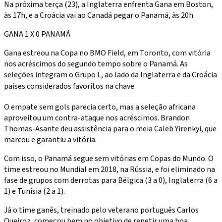
Na próxima terça (23), a Inglaterra enfrenta Gana em Boston,
às 17h, e a Croácia vai ao Canadá pegar o Panamá, às 20h.
GANA 1 X 0 PANAMÁ
Gana estreou na Copa no BMO Field, em Toronto, com vitória
nos acréscimos do segundo tempo sobre o Panamá. As
seleções integram o Grupo L, ao lado da Inglaterra e da Croácia
países considerados favoritos na chave.
O empate sem gols parecia certo, mas a seleção africana
aproveitou um contra-ataque nos acréscimos. Brandon
Thomas-Asante deu assistência para o meia Caleb Yirenkyi, que
marcou e garantiu a vitória.
Com isso, o Panamá segue sem vitórias em Copas do Mundo. O
time estreou no Mundial em 2018, na Rússia, e foi eliminado na
fase de grupos com derrotas para Bélgica (3 a 0), Inglaterra (6 a
1) e Tunísia (2 a 1).
Já o time ganês, treinado pelo veterano português Carlos
Queiroz, começou bem no objetivo de repetir uma boa