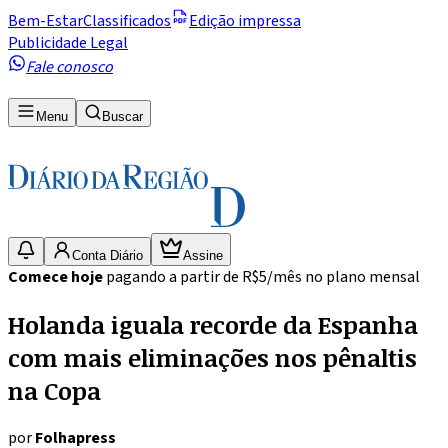
Bem-Estar
Classificados
Edição impressa
Publicidade Legal
Fale conosco
Menu
Buscar
Conta Diário
Assine
Comece hoje
pagando a partir de R$5/mês no plano mensal
Holanda iguala recorde da Espanha
com mais eliminações nos pênaltis
na Copa
por
Folhapress