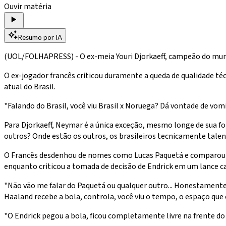
Ouvir matéria
Resumo por IA
(UOL/FOLHAPRESS) - O ex-meia Youri Djorkaeff, campeão do mundo
O ex-jogador francês criticou duramente a queda de qualidade téc
atual do Brasil.
"Falando do Brasil, você viu Brasil x Noruega? Dá vontade de vomi
Para Djorkaeff, Neymar é a única exceção, mesmo longe de sua for
outros? Onde estão os outros, os brasileiros tecnicamente talen
O Francês desdenhou de nomes como Lucas Paquetá e comparou a 
enquanto criticou a tomada de decisão de Endrick em um lance ca
"Não vão me falar do Paquetá ou qualquer outro... Honestamente,
Haaland recebe a bola, controla, você viu o tempo, o espaço que e
"O Endrick pegou a bola, ficou completamente livre na frente do gol