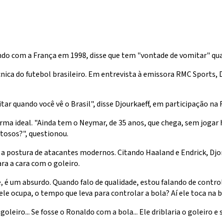
 com a França em 1998, disse que tem "vontade de vomitar" quand
nica do futebol brasileiro. Em entrevista à emissora RMC Sports, 
tar quando você vê o Brasil", disse Djourkaeff, em participação na
ma ideal. "Ainda tem o Neymar, de 35 anos, que chega, sem jogar há
tosos?", questionou.
postura de atacantes modernos. Citando Haaland e Endrick, Djork
ra a cara com o goleiro.
 é um absurdo. Quando falo de qualidade, estou falando de contro
le ocupa, o tempo que leva para controlar a bola? Aí ele toca na b
eiro... Se fosse o Ronaldo com a bola... Ele driblaria o goleiro e s