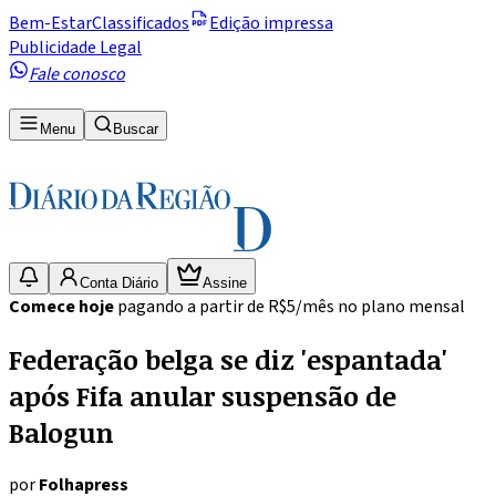
Bem-Estar
Classificados
Edição impressa
Publicidade Legal
Fale conosco
Menu
Buscar
Conta Diário
Assine
Comece hoje
pagando a partir de R$5/mês no plano mensal
Federação belga se diz 'espantada'
após Fifa anular suspensão de
Balogun
por
Folhapress