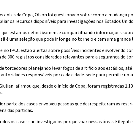
as antes da Copa, Olson foi questionado sobre como a mudança po
liar os recursos disponíveis para investigações nos Estados Unido
zer que estamos definitivamente compartilhando informações sobr
rasil é uma seleção que pode ir longe no torneio e tem uma grande
 no IPCC estão alertas sobre possíveis incidentes envolvendo torc
de 300 registros considerados relevantes para a segurança do tor
 torcedores planejando levar fogos de artifício aos estádios, até 
 autoridades responsáveis por cada cidade-sede para permitir uma
liani afirmou que, desde o início da Copa, foram registradas 1.1
s.
aior parte dos casos envolveu pessoas que desrespeitaram as restr
ns das partidas.
odos os casos são investigados porque voar nessas áreas é ilegal 