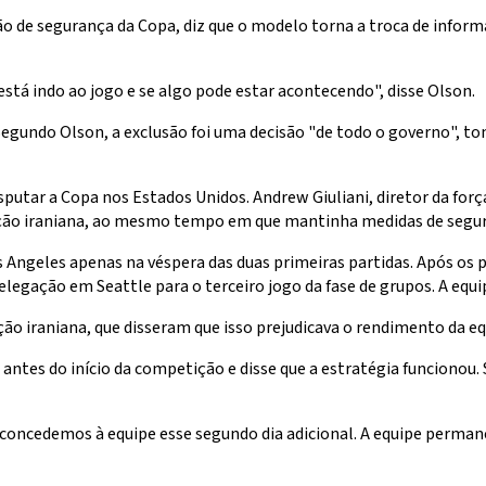
o de segurança da Copa, diz que o modelo torna a troca de infor
á indo ao jogo e se algo pode estar acontecendo", disse Olson.
. Segundo Olson, a exclusão foi uma decisão "de todo o governo", 
sputar a Copa nos Estados Unidos. Andrew Giuliani, diretor da forç
leção iraniana, ao mesmo tempo em que mantinha medidas de segu
Los Angeles apenas na véspera das duas primeiras partidas. Após o
legação em Seattle para o terceiro jogo da fase de grupos. A equ
leção iraniana, que disseram que isso prejudicava o rendimento da eq
 antes do início da competição e disse que a estratégia funcionou
cedemos à equipe esse segundo dia adicional. A equipe permanec