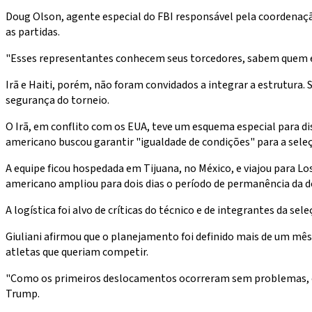
Doug Olson, agente especial do FBI responsável pela coordenaçã
as partidas.
"Esses representantes conhecem seus torcedores, sabem quem est
Irã e Haiti, porém, não foram convidados a integrar a estrutura
segurança do torneio.
O Irã, em conflito com os EUA, teve um esquema especial para di
americano buscou garantir "igualdade de condições" para a se
A equipe ficou hospedada em Tijuana, no México, e viajou para 
americano ampliou para dois dias o período de permanência da de
A logística foi alvo de críticas do técnico e de integrantes da se
Giuliani afirmou que o planejamento foi definido mais de um mês
atletas que queriam competir.
"Como os primeiros deslocamentos ocorreram sem problemas, con
Trump.