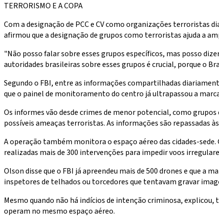
TERRORISMO E A COPA
Com a designação de PCC e CV como organizações terroristas di
afirmou que a designação de grupos como terroristas ajuda a amp
"Não posso falar sobre esses grupos específicos, mas posso di
autoridades brasileiras sobre esses grupos é crucial, porque o B
Segundo o FBI, entre as informações compartilhadas diariamente
que o painel de monitoramento do centro já ultrapassou a marca 
Os informes vão desde crimes de menor potencial, como grupos de
possíveis ameaças terroristas. As informações são repassadas às
A operação também monitora o espaço aéreo das cidades-sede. Giu
realizadas mais de 300 intervenções para impedir voos irregulare
Olson disse que o FBI já apreendeu mais de 500 drones e que a m
inspetores de telhados ou torcedores que tentavam gravar image
Mesmo quando não há indícios de intenção criminosa, explicou, t
operam no mesmo espaço aéreo.