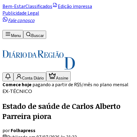
Bem-Estar
Classificados
Edição impressa
Publicidade Legal
Fale conosco
Menu
Buscar
Conta Diário
Assine
Comece hoje
pagando a partir de R$5/mês no plano mensal
EX-TÉCNICO
Estado de saúde de Carlos Alberto
Parreira piora
por
Folhapress