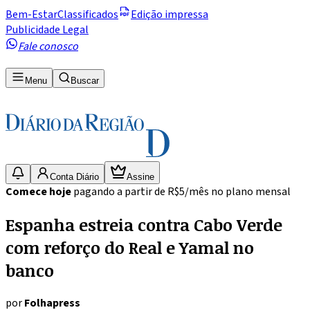
Bem-Estar
Classificados
Edição impressa
Publicidade Legal
Fale conosco
Menu
Buscar
Conta Diário
Assine
Comece hoje
pagando a partir de R$5/mês no plano mensal
Espanha estreia contra Cabo Verde
com reforço do Real e Yamal no
banco
por
Folhapress