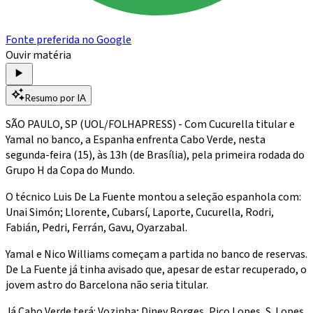
Fonte preferida no Google
Ouvir matéria
Resumo por IA
SÃO PAULO, SP (UOL/FOLHAPRESS) - Com Cucurella titular e
Yamal no banco, a Espanha enfrenta Cabo Verde, nesta
segunda-feira (15), às 13h (de Brasília), pela primeira rodada do
Grupo H da Copa do Mundo.
O técnico Luis De La Fuente montou a seleção espanhola com:
Unai Simón; Llorente, Cubarsí, Laporte, Cucurella, Rodri,
Fabián, Pedri, Ferrán, Gavu, Oyarzabal.
Yamal e Nico Williams começam a partida no banco de reservas.
De La Fuente já tinha avisado que, apesar de estar recuperado, o
jovem astro do Barcelona não seria titular.
Já Cabo Verde terá: Vozinha; Diney Borges, Pico Lopes, S. Lopes