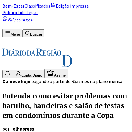
Bem-Estar
Classificados
Edição impressa
Publicidade Legal
Fale conosco
Menu
Buscar
Conta Diário
Assine
Comece hoje
pagando a partir de R$5/mês no plano mensal
Entenda como evitar problemas com
barulho, bandeiras e salão de festas
em condomínios durante a Copa
por
Folhapress