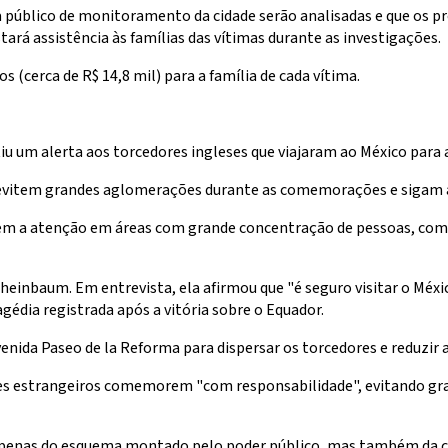
ma público de monitoramento da cidade serão analisadas e que os 
ará assistência às famílias das vítimas durante as investigações.
(cerca de R$ 14,8 mil) para a família de cada vítima.
iu um alerta aos torcedores ingleses que viajaram ao México para
vitem grandes aglomerações durante as comemorações e sigam as 
m a atenção em áreas com grande concentração de pessoas, como 
einbaum. Em entrevista, ela afirmou que "é seguro visitar o Méxic
gédia registrada após a vitória sobre o Equador.
venida Paseo de la Reforma para dispersar os torcedores e reduzir
s estrangeiros comemorem "com responsabilidade", evitando gran
apenas do esquema montado pelo poder público, mas também da co