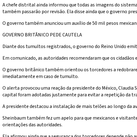
A chefe distrital ainda informou que todas as imagens do siste
também passarão por revisão. Ela disse ainda que o governo prest
O governo também anunciou um auxílio de 50 mil pesos mexicanos 
GOVERNO BRITÂNICO PEDE CAUTELA
Diante dos tumultos registrados, o governo do Reino Unido emit
Em comunicado, as autoridades recomendaram que os cidadãos e
O governo britânico também orientou os torcedores a redobrare
imediatamente em caso de tumulto.
O alerta provocou uma reação da presidente do México, Claudia Sh
capital foram adotadas justamente para evitar a repetição da tra
A presidente destacou a instalação de mais telões ao longo da a
Sheinbaum também fez um apelo para que mexicanos e visitante
orientações das autoridades.
Ela afirmou ainda que a segurança dos torcedores depende não 