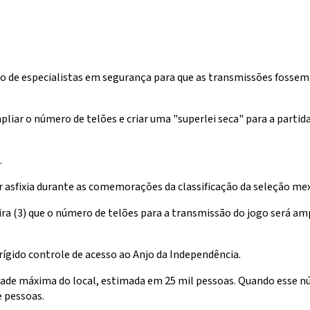
 especialistas em segurança para que as transmissões fossem s
pliar o número de telões e criar uma "superlei seca" para a partida
.
fixia durante as comemorações da classificação da seleção mexican
eira (3) que o número de telões para a transmissão do jogo será a
rígido controle de acesso ao Anjo da Independência.
cidade máxima do local, estimada em 25 mil pessoas. Quando esse n
e pessoas.