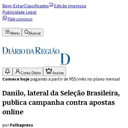
Bem-Estar
Classificados
Edição impressa
Publicidade Legal
Fale conosco
Menu
Buscar
Conta Diário
Assine
Comece hoje
pagando a partir de R$5/mês no plano mensal
Danilo, lateral da Seleção Brasileira,
publica campanha contra apostas
online
por
Folhapress