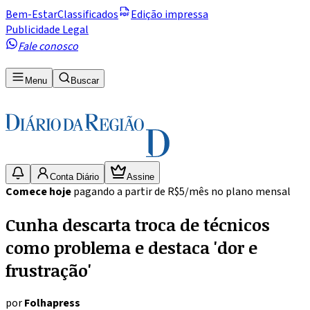
Bem-Estar
Classificados
Edição impressa
Publicidade Legal
Fale conosco
Menu
Buscar
Conta Diário
Assine
Comece hoje
pagando a partir de R$5/mês no plano mensal
Cunha descarta troca de técnicos
como problema e destaca 'dor e
frustração'
por
Folhapress