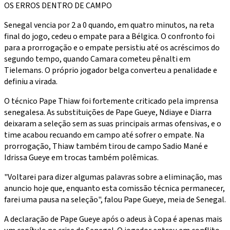
OS ERROS DENTRO DE CAMPO
Senegal vencia por 2 a 0 quando, em quatro minutos, na reta
final do jogo, cedeu o empate para a Bélgica. O confronto foi
para a prorrogação e o empate persistiu até os acréscimos do
segundo tempo, quando Camara cometeu pênalti em
Tielemans. O próprio jogador belga converteu a penalidade e
definiu a virada.
O técnico Pape Thiaw foi fortemente criticado pela imprensa
senegalesa. As substituições de Pape Gueye, Ndiaye e Diarra
deixaram a seleção sem as suas principais armas ofensivas, e o
time acabou recuando em campo até sofrer o empate. Na
prorrogação, Thiaw também tirou de campo Sadio Mané e
Idrissa Gueye em trocas também polêmicas.
"Voltarei para dizer algumas palavras sobre a eliminação, mas
anuncio hoje que, enquanto esta comissão técnica permanecer,
farei uma pausa na seleção", falou Pape Gueye, meia de Senegal.
A declaração de Pape Gueye após o adeus à Copa é apenas mais