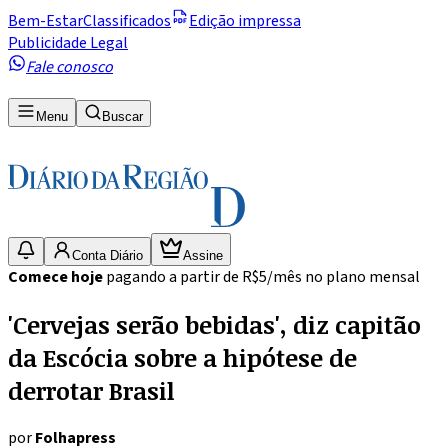
Bem-Estar
Classificados
Edição impressa
Publicidade Legal
Fale conosco
Menu
Buscar
Conta Diário
Assine
Comece hoje
pagando a partir de R$5/mês no plano mensal
'Cervejas serão bebidas', diz capitão
da Escócia sobre a hipótese de
derrotar Brasil
por
Folhapress