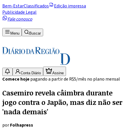
Bem-Estar
Classificados
Edição impressa
Publicidade Legal
Fale conosco
Menu
Buscar
Conta Diário
Assine
Comece hoje
pagando a partir de R$5/mês no plano mensal
Casemiro revela câimbra durante
jogo contra o Japão, mas diz não ser
'nada demais'
por
Folhapress