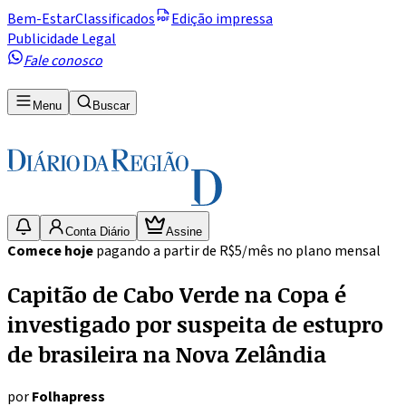
Bem-Estar
Classificados
Edição impressa
Publicidade Legal
Fale conosco
Menu
Buscar
Conta Diário
Assine
Comece hoje
pagando a partir de R$5/mês no plano mensal
Capitão de Cabo Verde na Copa é
investigado por suspeita de estupro
de brasileira na Nova Zelândia
por
Folhapress