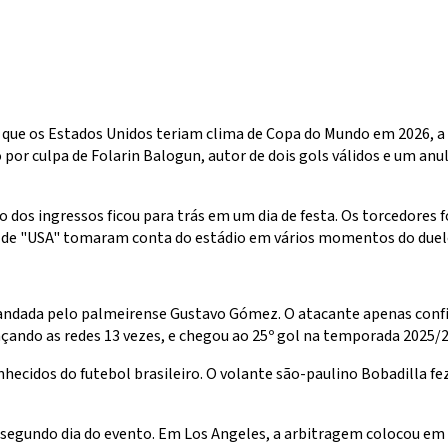
ue os Estados Unidos teriam clima de Copa do Mundo em 2026, a 
por culpa de Folarin Balogun, autor de dois gols válidos e um anu
o dos ingressos ficou para trás em um dia de festa. Os torcedore
itos de "USA" tomaram conta do estádio em vários momentos do duel
comandada pelo palmeirense Gustavo Gómez. O atacante apenas co
nçando as redes 13 vezes, e chegou ao 25º gol na temporada 2025/2
nhecidos do futebol brasileiro. O volante são-paulino Bobadilla 
egundo dia do evento. Em Los Angeles, a arbitragem colocou em pr