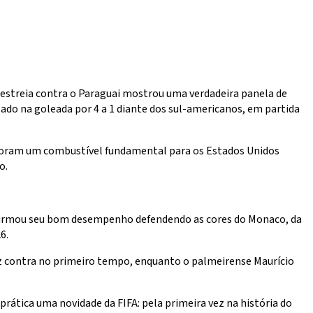
estreia contra o Paraguai mostrou uma verdadeira panela de
lado na goleada por 4 a 1 diante dos sul-americanos, em partida
s foram um combustível fundamental para os Estados Unidos
o.
nfirmou seu bom desempenho defendendo as cores do Monaco, da
6.
fez contra no primeiro tempo, enquanto o palmeirense Maurício
ática uma novidade da FIFA: pela primeira vez na história do