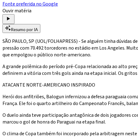
Fonte preferida no Google
Ouvir matéria
Resumo por IA
SÃO PAULO, SP (UOL/FOLHAPRESS) - Se alguém tinha dúvidas de q
pressão com 70.492 torcedores no estádio em Los Angeles. Muito 
que empolgou o público norte-americano.
A grande polêmica do período pré-Copa relacionada ao alto preç
definirem a vitória com três gols ainda na etapa inicial. Os gr
ATACANTE NORTE-AMERICANO INSPIRADO
Herói dos anfitriões, Balogun infernizou a defesa paraguaia 
França. Ele foi o quarto artilheiro do Campeonato Francês, bala
O duelo ainda teve participação antagônica de dois jogadores co
marcou o gol de honra do Paraguai na etapa final.
O clima de Copa também foi incorporado pela arbitragem neste s