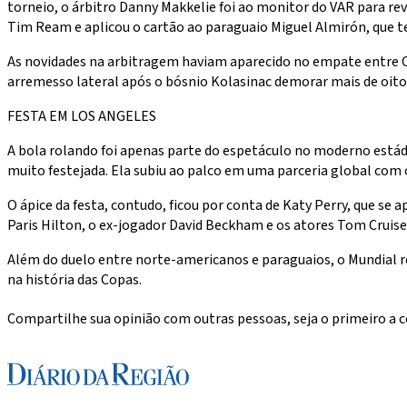
torneio, o árbitro Danny Makkelie foi ao monitor do VAR para re
Tim Ream e aplicou o cartão ao paraguaio Miguel Almirón, que t
As novidades na arbitragem haviam aparecido no empate entre Ca
arremesso lateral após o bósnio Kolasinac demorar mais de oito
FESTA EM LOS ANGELES
A bola rolando foi apenas parte do espetáculo no moderno estád
muito festejada. Ela subiu ao palco em uma parceria global com 
O ápice da festa, contudo, ficou por conta de Katy Perry, que se
Paris Hilton, o ex-jogador David Beckham e os atores Tom Cruis
Além do duelo entre norte-americanos e paraguaios, o Mundial r
na história das Copas.
Compartilhe sua opinião com outras pessoas, seja o primeiro a