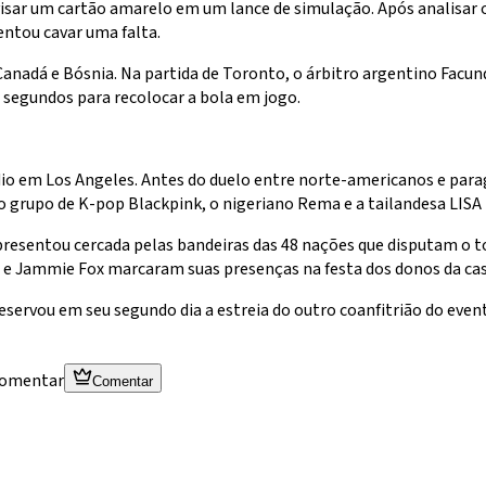
visar um cartão amarelo em um lance de simulação. Após analisar o
entou cavar uma falta.
nadá e Bósnia. Na partida de Toronto, o árbitro argentino Facund
 segundos para recolocar a bola em jogo.
io em Los Angeles. Antes do duelo entre norte-americanos e para
o grupo de K-pop Blackpink, o nigeriano Rema e a tailandesa LISA p
 apresentou cercada pelas bandeiras das 48 nações que disputam o t
e e Jammie Fox marcaram suas presenças na festa dos donos da cas
eservou em seu segundo dia a estreia do outro coanfitrião do ev
 comentar
Comentar