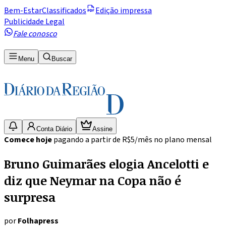
Bem-Estar
Classificados
Edição impressa
Publicidade Legal
Fale conosco
Menu
Buscar
Conta Diário
Assine
Comece hoje
pagando a partir de R$5/mês no plano mensal
Bruno Guimarães elogia Ancelotti e
diz que Neymar na Copa não é
surpresa
por
Folhapress