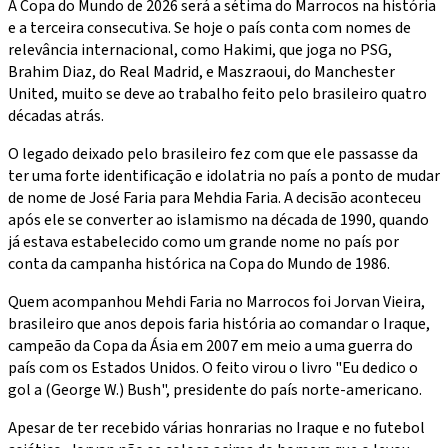
A Copa do Mundo de 2026 será a sétima do Marrocos na história
e a terceira consecutiva. Se hoje o país conta com nomes de
relevância internacional, como Hakimi, que joga no PSG,
Brahim Diaz, do Real Madrid, e Maszraoui, do Manchester
United, muito se deve ao trabalho feito pelo brasileiro quatro
décadas atrás.
O legado deixado pelo brasileiro fez com que ele passasse da
ter uma forte identificação e idolatria no país a ponto de mudar
de nome de José Faria para Mehdia Faria. A decisão aconteceu
após ele se converter ao islamismo na década de 1990, quando
já estava estabelecido como um grande nome no país por
conta da campanha histórica na Copa do Mundo de 1986.
Quem acompanhou Mehdi Faria no Marrocos foi Jorvan Vieira,
brasileiro que anos depois faria história ao comandar o Iraque,
campeão da Copa da Ásia em 2007 em meio a uma guerra do
país com os Estados Unidos. O feito virou o livro "Eu dedico o
gol a (George W.) Bush", presidente do país norte-americano.
Apesar de ter recebido várias honrarias no Iraque e no futebol