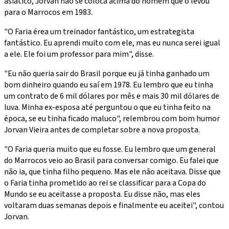
asiático, Jorvan não se coloca acima do homem que o levou
para o Marrocos em 1983.
"O Faria érea um treinador fantástico, um estrategista
fantástico. Eu aprendi muito com ele, mas eu nunca serei igual
a ele. Ele foi um professor para mim", disse.
"Eu não queria sair do Brasil porque eu já tinha ganhado um
bom dinheiro quando eu saí em 1978. Eu lembro que eu tinha
um contrato de 6 mil dólares por mês e mais 30 mil dólares de
luva. Minha ex-esposa até perguntou o que eu tinha feito na
época, se eu tinha ficado maluco", relembrou com bom humor
Jorvan Vieira antes de completar sobre a nova proposta.
"O Faria queria muito que eu fosse. Eu lembro que um general
do Marrocos veio ao Brasil para conversar comigo. Eu falei que
não ia, que tinha filho pequeno. Mas ele não aceitava. Disse que
o Faria tinha prometido ao rei se classificar para a Copa do
Mundo se eu aceitasse a proposta. Eu disse não, mas eles
voltaram duas semanas depois e finalmente eu aceitei", contou
Jorvan.