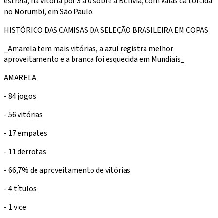
estreia, na vitória por 3 a 0 sobre a Bolívia, com vaias da torcida
no Morumbi, em São Paulo.
HISTÓRICO DAS CAMISAS DA SELEÇÃO BRASILEIRA EM COPAS
_Amarela tem mais vitórias, a azul registra melhor
aproveitamento e a branca foi esquecida em Mundiais_
AMARELA
- 84 jogos
- 56 vitórias
- 17 empates
- 11 derrotas
- 66,7% de aproveitamento de vitórias
- 4 títulos
- 1 vice