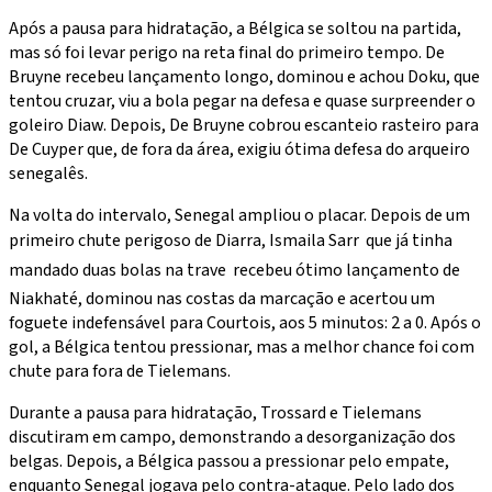
Após a pausa para hidratação, a Bélgica se soltou na partida,
mas só foi levar perigo na reta final do primeiro tempo. De
Bruyne recebeu lançamento longo, dominou e achou Doku, que
tentou cruzar, viu a bola pegar na defesa e quase surpreender o
goleiro Diaw. Depois, De Bruyne cobrou escanteio rasteiro para
De Cuyper que, de fora da área, exigiu ótima defesa do arqueiro
senegalês.
Na volta do intervalo, Senegal ampliou o placar. Depois de um
primeiro chute perigoso de Diarra, Ismaila Sarr  que já tinha
mandado duas bolas na trave  recebeu ótimo lançamento de
Niakhaté, dominou nas costas da marcação e acertou um
foguete indefensável para Courtois, aos 5 minutos: 2 a 0. Após o
gol, a Bélgica tentou pressionar, mas a melhor chance foi com
chute para fora de Tielemans.
Durante a pausa para hidratação, Trossard e Tielemans
discutiram em campo, demonstrando a desorganização dos
belgas. Depois, a Bélgica passou a pressionar pelo empate,
enquanto Senegal jogava pelo contra-ataque. Pelo lado dos