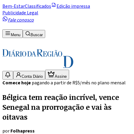
Bem-Estar
Classificados
Edição impressa
Publicidade Legal
Fale conosco
Menu
Buscar
Conta Diário
Assine
Comece hoje
pagando a partir de R$5/mês no plano mensal
Bélgica tem reação incrível, vence
Senegal na prorrogação e vai às
oitavas
por
Folhapress