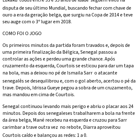
disputa de seu último Mundial, buscando fechar com chave de
ouro a era da geração belga, que surgiu na Copa de 2014 e teve
seu auge com o 3º lugar em 2018.
COMO FOI O JOGO
Os primeiros minutos da partida foram travados e, depois de
uma primeira finalização da Bélgica, Senegal passou a
controlar as ações e perdeu uma grande chance. Após
cruzamento da esquerda, Courtois se esticou para dar um tapa
na bola, mas a deixou no pé de Ismaila Sarr  o atacante
senegalês se desequilibrou e, com o gol aberto, acertou o pé da
trave. Depois, Idrissa Gueye pegou a sobra de um cruzamento,
mas mandou em cima de Courtois.
Senegal continuou levando mais perigo e abriu o placar aos 24
minutos. Depois dos senegaleses trabalharem a bola na frente
da área belga, Mané recebeu na esquerda e cruzou para Sarr
carimbar a trave outra vez  no rebote, Diarra aproveitou
Courtois caído e balançou as redes: 1 a 0.