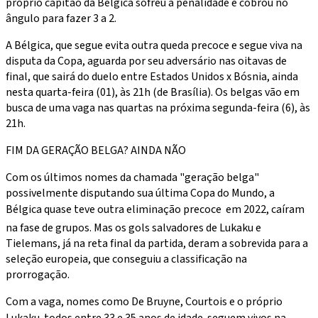
próprio capitão da Bélgica sofreu a penalidade e cobrou no
ângulo para fazer 3 a 2.
A Bélgica, que segue evita outra queda precoce e segue viva na
disputa da Copa, aguarda por seu adversário nas oitavas de
final, que sairá do duelo entre Estados Unidos x Bósnia, ainda
nesta quarta-feira (01), às 21h (de Brasília). Os belgas vão em
busca de uma vaga nas quartas na próxima segunda-feira (6), às
21h.
FIM DA GERAÇÃO BELGA? AINDA NÃO
Com os últimos nomes da chamada "geração belga"
possivelmente disputando sua última Copa do Mundo, a
Bélgica quase teve outra eliminação precoce  em 2022, caíram
na fase de grupos. Mas os gols salvadores de Lukaku e
Tielemans, já na reta final da partida, deram a sobrevida para a
seleção europeia, que conseguiu a classificação na
prorrogação.
Com a vaga, nomes como De Bruyne, Courtois e o próprio
Lukaku  todos entre 33 e 35 anos de idade  seguem vivos na