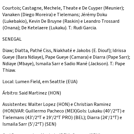
Courtois; Castagne, Mechele, Theate e De Cuyper (Meunier);
Vanaken (Diego Moreira) e Tielemans; Jérémy Doku
(Lukebakio), Kevin De Bruyne (Raskin) e Leandro Trossard
(Onana); De Ketelaere (Lukaku). T.: Rudi Garcia.
SENEGAL
Diaw; Diatta, Pathé Ciss, Niakhaté e Jakobs (E. Diouf); Idrissa
Gueye (Bara Ndiaye), Pape Gueye (Camara) e Diarra (Pape Sarr);
Ndiaye (Mbaye), Ismaila Sarr e Sadio Mané (Jackson). T.: Pape
Thiaw.
Local: Lumen Field, em Seattle (EUA)
Árbitro: Said Martinez (HON)
Assistentes: Walter Lopez (HON) e Christian Ramirez
(HON)VAR: Guillermo Pacheco (MEX)Gols: Lukaku (40'/2ºT) e
Tielemans (43'/2ºT e 19'/2ºT PRO) (BEL); Diarra (24'/1ºT) e
Ismaila Sarr (5'/2ºT) (SEN)