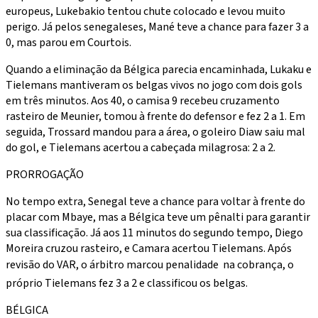
europeus, Lukebakio tentou chute colocado e levou muito
perigo. Já pelos senegaleses, Mané teve a chance para fazer 3 a
0, mas parou em Courtois.
Quando a eliminação da Bélgica parecia encaminhada, Lukaku e
Tielemans mantiveram os belgas vivos no jogo com dois gols
em três minutos. Aos 40, o camisa 9 recebeu cruzamento
rasteiro de Meunier, tomou à frente do defensor e fez 2 a 1. Em
seguida, Trossard mandou para a área, o goleiro Diaw saiu mal
do gol, e Tielemans acertou a cabeçada milagrosa: 2 a 2.
PRORROGAÇÃO
No tempo extra, Senegal teve a chance para voltar à frente do
placar com Mbaye, mas a Bélgica teve um pênalti para garantir
sua classificação. Já aos 11 minutos do segundo tempo, Diego
Moreira cruzou rasteiro, e Camara acertou Tielemans. Após
revisão do VAR, o árbitro marcou penalidade  na cobrança, o
próprio Tielemans fez 3 a 2 e classificou os belgas.
BÉLGICA