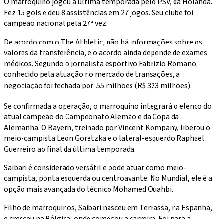
O marroquino jogou a última temporada pelo PSV, da Holanda.
Fez 15 gols e deu 8 assistências em 27 jogos. Seu clube foi
campeão nacional pela 27ª vez.
De acordo com o The Athletic, não há informações sobre os
valores da transferência, e o acordo ainda depende de exames
médicos. Segundo o jornalista esportivo Fabrizio Romano,
conhecido pela atuação no mercado de transações, a
negociação foi fechada por  55 milhões (R$ 323 milhões).
Se confirmada a operação, o marroquino integrará o elenco do
atual campeão do Campeonato Alemão e da Copa da
Alemanha. O Bayern, treinado por Vincent Kompany, liberou o
meio-campista Leon Goretzka e o lateral-esquerdo Raphael
Guerreiro ao final da última temporada.
Saibari é considerado versátil e pode atuar como meio-
campista, ponta esquerda ou centroavante. No Mundial, ele é a
opção mais avançada do técnico Mohamed Ouahbi.
Filho de marroquinos, Saibari nasceu em Terrassa, na Espanha,
e cresceu na Bélgica, onde começou a carreira. Foi para a