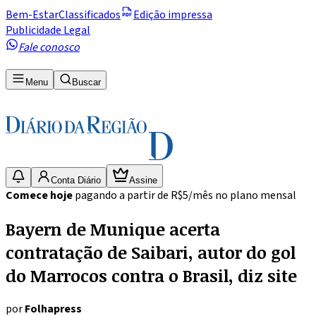
Bem-Estar
Classificados
Edição impressa
Publicidade Legal
Fale conosco
Menu
Buscar
Conta Diário
Assine
Comece hoje
pagando a partir de R$5/mês no plano mensal
Bayern de Munique acerta
contratação de Saibari, autor do gol
do Marrocos contra o Brasil, diz site
por
Folhapress