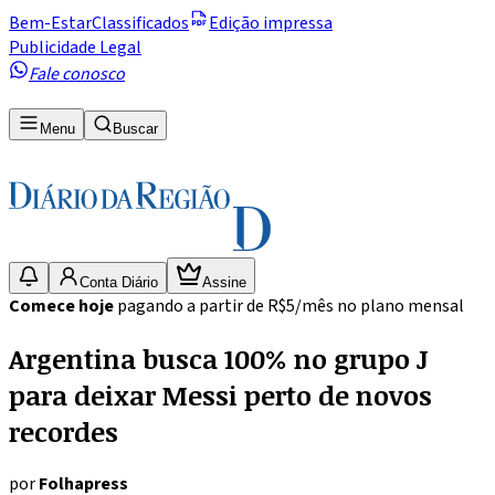
Bem-Estar
Classificados
Edição impressa
Publicidade Legal
Fale conosco
Menu
Buscar
Conta Diário
Assine
Comece hoje
pagando a partir de R$5/mês no plano mensal
Argentina busca 100% no grupo J
para deixar Messi perto de novos
recordes
por
Folhapress