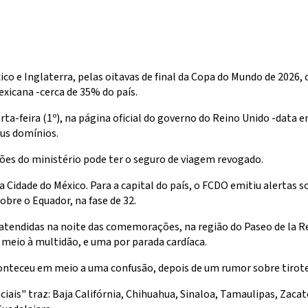
o e Inglaterra, pelas oitavas de final da Copa do Mundo de 2026,
exicana -cerca de 35% do país.
ta-feira (1º), na página oficial do governo do Reino Unido -data e
eus domínios.
ões do ministério pode ter o seguro de viagem revogado.
a Cidade do México. Para a capital do país, o FCDO emitiu alertas 
bre o Equador, na fase de 32.
atendidas na noite das comemorações, na região do Paseo de la Re
m meio à multidão, e uma por parada cardíaca.
onteceu em meio a uma confusão, depois de um rumor sobre tiroteios
ciais" traz: Baja Califórnia, Chihuahua, Sinaloa, Tamaulipas, Zaca