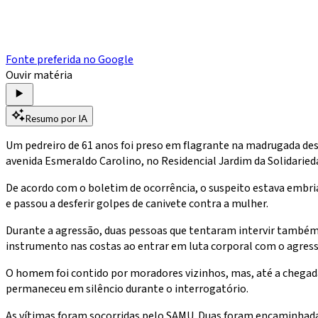
Fonte preferida no Google
Ouvir matéria
Resumo por IA
Um pedreiro de 61 anos foi preso em flagrante na madrugada des
avenida Esmeraldo Carolino, no Residencial Jardim da Solidaried
De acordo com o boletim de ocorrência, o suspeito estava embri
e passou a desferir golpes de canivete contra a mulher.
Durante a agressão, duas pessoas que tentaram intervir também 
instrumento nas costas ao entrar em luta corporal com o agress
O homem foi contido por moradores vizinhos, mas, até a chegada 
permaneceu em silêncio durante o interrogatório.
As vítimas foram socorridas pelo SAMU. Duas foram encaminhadas