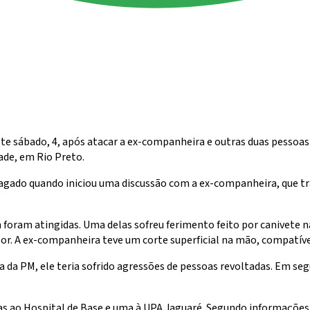
te sábado, 4, após atacar a ex-companheira e outras duas pessoas
ade, em Rio Preto.
agado quando iniciou uma discussão com a ex-companheira, que tr
foram atingidas. Uma delas sofreu ferimento feito por canivete 
or. A ex-companheira teve um corte superficial na mão, compatíve
da PM, ele teria sofrido agressões de pessoas revoltadas. Em segu
 ao Hospital de Base e uma à UPA Jaguaré. Segundo informações mé