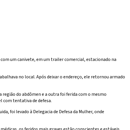
 com um canivete, em um trailer comercial, estacionado na
abalhava no local. Após deixar o endereço, ele retornou armado
na região do abdômen e a outra foi ferida com o mesmo
l com tentativa de defesa.
ida, foi levado à Delegacia de Defesa da Mulher, onde
dicas, os feridos mais graves estão conscientes e estáveis.