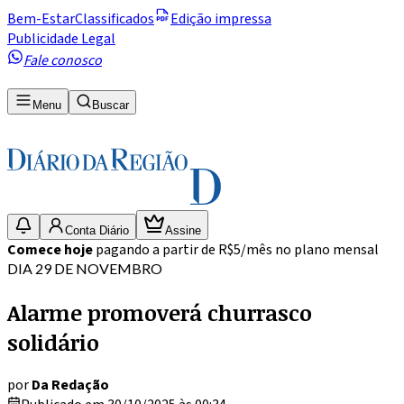
Bem-Estar
Classificados
Edição impressa
Publicidade Legal
Fale conosco
Menu
Buscar
Conta Diário
Assine
Comece hoje
pagando a partir de R$5/mês no plano mensal
DIA 29 DE NOVEMBRO
Alarme promoverá churrasco
solidário
por
Da Redação